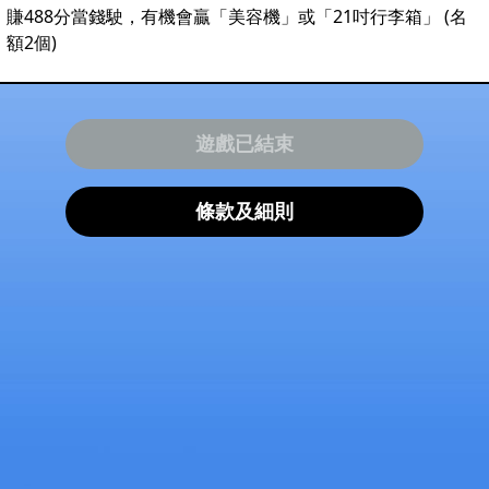
賺488分當錢駛，有機會贏「美容機」或「21吋行李箱」 (名
額2個)
遊戲已結束
條款及細則