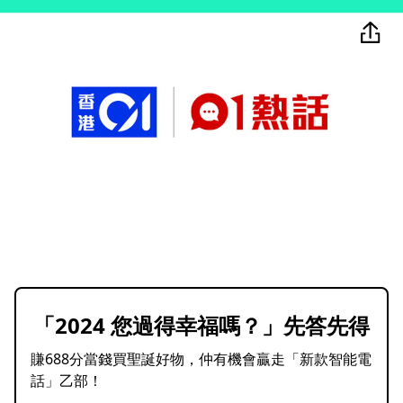
「2024 您過得幸福嗎？」先答先得
賺688分當錢買聖誕好物，仲有機會贏走「新款智能電
話」乙部！